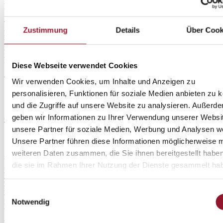
Bau der Wiener Architekten Fellner & Helmer prägt bis heute das
Stadtbild und verweist zugleich auf die bedeutenden jüdischen
Wurzeln des Hauses, das maßgeblich durch Spenden der jüdischen
Zustimmung
Details
Über Cook
Bevölkerung Fürths ermöglicht wurde. Als historische Kultur- und
Konzertlocation in Fürth ist das Haus heute ein wichtiger Treffpunkt
für Theater, klassische Musik und kulturelle Veranstaltungen in
Franken.
Diese Webseite verwendet Cookies
Veranstaltungen in diesem Konzertsaal
Wir verwenden Cookies, um Inhalte und Anzeigen zu
personalisieren, Funktionen für soziale Medien anbieten zu 
und die Zugriffe auf unsere Website zu analysieren. Außerd
geben wir Informationen zu Ihrer Verwendung unserer Websi
© Limelight Live
unsere Partner für soziale Medien, Werbung und Analysen we
Unsere Partner führen diese Informationen möglicherweise m
© Andreas Praefcke
weiteren Daten zusammen, die Sie ihnen bereitgestellt habe
Unter der Leitung von Dr. Silvia Stolz präsentiert das Theater mit
die sie im Rahmen Ihrer Nutzung der Dienste gesammelt ha
Eigenproduktionen, Koproduktionen und Gastspielen aller Genres
mehr als 100 Aufführungen pro Spielzeit für rund 100.000
Besucherinnen und Besucher jährlich. Besonders im Musicalbereich
Einwilligungsauswahl
hat sich das Haus überregional etabliert, unter anderem durch den
Notwendig
Deutschen Musical Award 2024 für „Dear Evan Hansen“.