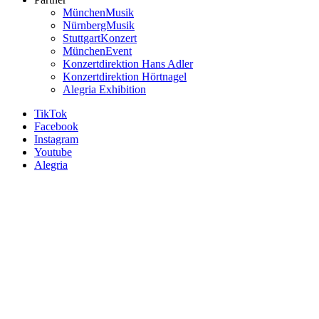
MünchenMusik
NürnbergMusik
StuttgartKonzert
MünchenEvent
Konzertdirektion Hans Adler
Konzertdirektion Hörtnagel
Alegria Exhibition
TikTok
Facebook
Instagram
Youtube
Alegria