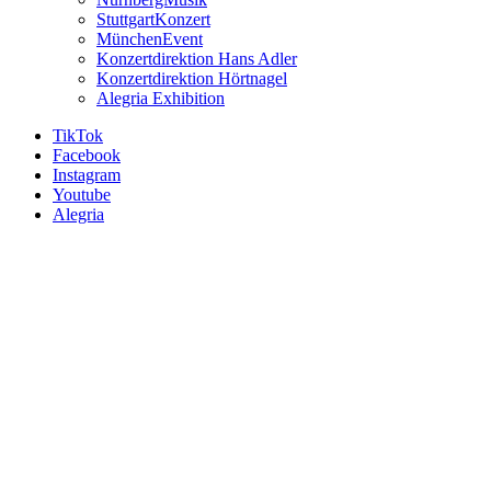
StuttgartKonzert
MünchenEvent
Konzertdirektion Hans Adler
Konzertdirektion Hörtnagel
Alegria Exhibition
TikTok
Facebook
Instagram
Youtube
Alegria