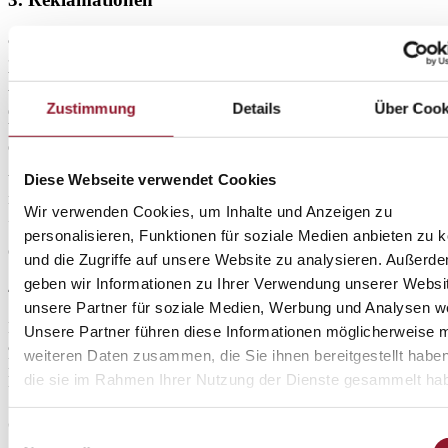
a. Der Kunde ist verpflichtet, Alegria unverzüglich telefonisch (0800
33 33 380) oder per E-Mail (
info@alegria.de
) zu benachrichtigen,
wenn bestellte Tickets bei innerdeutschem Versand nicht innerhalb
von 5 Werktagen nach Absendung der Bestellung eintreffen. Für
Zustimmung
Details
Über Cook
den Fall des zufälligen Untergangs der Tickets auf dem Postweg
behält sich Alegria vor, Ersatzkarten für den Kunden an der Tages-
oder Abendkasse der betreffenden Veranstaltung zu hinterlegen.
Diese Webseite verwendet Cookies
b. Die Beanstandung von falsch ausgeführten Bestellungen kann
nur bis zum Beginn der Veranstaltung erfolgen und ist nach diesem
Wir verwenden Cookies, um Inhalte und Anzeigen zu
Zeitpunkt ausgeschlossen.
personalisieren, Funktionen für soziale Medien anbieten zu 
c. Verloren gegangene Tickets werden nicht ersetzt.
und die Zugriffe auf unsere Website zu analysieren. Außerd
geben wir Informationen zu Ihrer Verwendung unserer Websi
4. Rücknahme von Tickets
unsere Partner für soziale Medien, Werbung und Analysen we
Die Rücknahme von richtig ausgelieferten Tickets ist grundsätzlich
Unsere Partner führen diese Informationen möglicherweise m
ausgeschlossen. Eigene Fehler von Alegria bei der Ausführung von
weiteren Daten zusammen, die Sie ihnen bereitgestellt habe
Bestellungen werden nach den geltenden gesetzlichen
die sie im Rahmen Ihrer Nutzung der Dienste gesammelt ha
Bestimmungen korrigiert.
5. Verlegung/Absage von Veranstaltungen
Einwilligungsauswahl