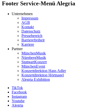
Footer Service-Menü Alegria
Unternehmen
Impressum
AGB
Kontakt
Datenschutz
Pressebereich
Barrierefreiheit
Karriere
Partner
MünchenMusik
NürnbergMusik
StuttgartKonzert
MünchenEvent
Konzertdirektion Hans Adler
Konzertdirektion Hörtnagel
Alegria Exhibition
TikTok
Facebook
Instagram
Youtube
Alegria