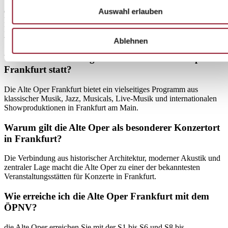
Wahrzeichen der Stadt. Hinter der historischen Fassade verbirgt sich
Auswahl erlauben
ein lebendiges Zentrum für klassische Konzerte, Live-Musik und
kulturelle Events in Frankfurt. Herzstück ist der Große Saal mit
Platz für knapp 2.500 Gäste, dessen Mahagonivertäfelung auf allen
vier Ebenen für eine herausragende Akustik sorgt.
Ablehnen
Welche Veranstaltungen finden in der Alten Oper
Frankfurt statt?
Die Alte Oper Frankfurt bietet ein vielseitiges Programm aus
klassischer Musik, Jazz, Musicals, Live-Musik und internationalen
Showproduktionen in Frankfurt am Main.
Warum gilt die Alte Oper als besonderer Konzertort
in Frankfurt?
Die Verbindung aus historischer Architektur, moderner Akustik und
zentraler Lage macht die Alte Oper zu einer der bekanntesten
Veranstaltungsstätten für Konzerte in Frankfurt.
Wie erreiche ich die Alte Oper Frankfurt mit dem
ÖPNV?
die Alte Oper erreichen Sie mit der S1 bis S6 und S8 bis