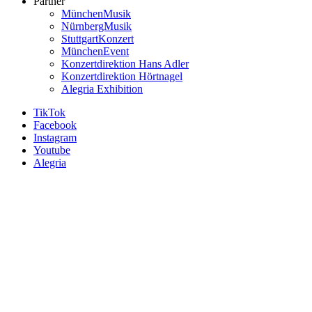
Partner
MünchenMusik
NürnbergMusik
StuttgartKonzert
MünchenEvent
Konzertdirektion Hans Adler
Konzertdirektion Hörtnagel
Alegria Exhibition
TikTok
Facebook
Instagram
Youtube
Alegria