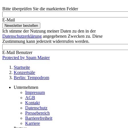
Bitte überprüfen Sie die markierten Felder
E-Mail
Ich stimme der Nutzung meiner Daten zu den in der
Datenschutzerklärung
angegebenen Zwecken zu. Diese
Zustimmung kann jederzeit widerrrufen werden.
E-Mail Benutzer
Protected by Spam Master
Startseite
Konzertsäle
Pfadnavigation
Berlin: Tempodrom
Unternehmen
Impressum
Footer
AGB
Service-
Kontakt
Datenschutz
Menü
Pressebereich
Alegria
Barrierefreiheit
Karriere