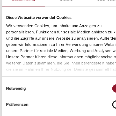
Diese Webseite verwendet Cookies
Wir verwenden Cookies, um Inhalte und Anzeigen zu
personalisieren, Funktionen für soziale Medien anbieten zu 
und die Zugriffe auf unsere Website zu analysieren. Außerd
geben wir Informationen zu Ihrer Verwendung unserer Websi
unsere Partner für soziale Medien, Werbung und Analysen we
Unsere Partner führen diese Informationen möglicherweise m
weiteren Daten zusammen, die Sie ihnen bereitgestellt habe
die sie im Rahmen Ihrer Nutzung der Dienste gesammelt ha
© Sebastian Geuner
Einwilligungsauswahl
Notwendig
Berlin: Tempodrom
Spectacular. Visionary.Unique.
Präferenzen
Die Große Arena ist das Herzstück des Tempodrom. Gebaut wie ein