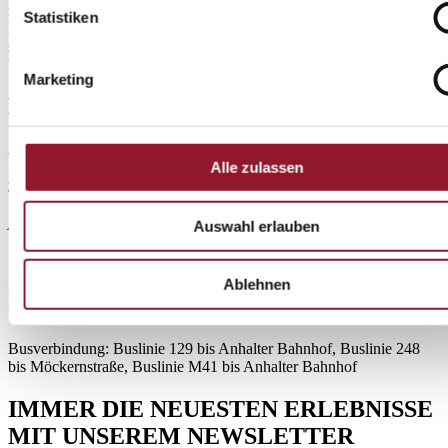
modernes Amphitheater bieten Ober- und Unterrrang eine intime
Statistiken
Nähe zwischen Bühne und Gästen. Flexible Raumelemente
schaffen variable Freiräume für die unterschiedlichsten
Veranstaltungen.
Marketing
Berlin: Tempodrom
Möckernstraße 10
10963 Berlin
Alle zulassen
zum Routenplaner
Anfahrt
Auswahl erlauben
S-Bahn: Linie S1/ S2/ S25 / S26 bis S-Bhf Anhalter
Ablehnen
Bahnhof U-Bahn: Linie U1/ U7 bis U-Bhf Möckernbrücke, Linie
U2 bis U-Bhf Mendelssohn-Bartholdy Park
Busverbindung: Buslinie 129 bis Anhalter Bahnhof, Buslinie 248
bis Möckernstraße, Buslinie M41 bis Anhalter Bahnhof
IMMER DIE NEUESTEN ERLEBNISSE
MIT UNSEREM NEWSLETTER