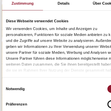
Tickets kaufen
Zustimmung
Details
Über Cook
Sonntag, 29. November 2026
Diese Webseite verwendet Cookies
18:30
Uhr
Luzern: Kultur- und Kongresszentrum
Wir verwenden Cookies, um Inhalte und Anzeigen zu
Ticket-Vorverkauf beendet – Restkarten ggf. an der Abendkasse
personalisieren, Funktionen für soziale Medien anbieten zu 
erhältlich
Tickets kaufen
und die Zugriffe auf unsere Website zu analysieren. Außerd
geben wir Informationen zu Ihrer Verwendung unserer Websi
München
unsere Partner für soziale Medien, Werbung und Analysen we
Unsere Partner führen diese Informationen möglicherweise m
Pilsen Philharmonic Orchestra
weiteren Daten zusammen, die Sie ihnen bereitgestellt habe
Tertia Botha, Gesang
Dennis LeGree, Gesang
die sie im Rahmen Ihrer Nutzung der Dienste gesammelt ha
Dietmar Wunder, Moderation
Chuhei Iwasaki, Leitung
Einwilligungsauswahl
In Zusammenarbeit mit MünchenEvent
Notwendig
Freitag, 8. Januar 2027
Präferenzen
19:30
Uhr
München: Isarphilharmonie (Gasteig HP8)