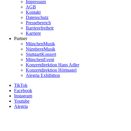
Impressum
Footer
AGB
Service-
Kontakt
Datenschutz
Menü
Pressebereich
Alegria
Barrierefreiheit
Karriere
Partner
MünchenMusik
NürnbergMusik
StuttgartKonzert
MünchenEvent
Konzertdirektion Hans Adler
Konzertdirektion Hörtnagel
Alegria Exhibition
TikTok
Facebook
Instagram
Youtube
Alegria