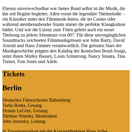
Ebenso unverwechselbar wie James Bond selbst ist die Musik, die
ihn seit Beginn begleitet. Allen voran die legendäre Titelmelodie –
ein Klassiker unter den Filmmusik-Intros, die im Casino oder
während atemberaubender Stunts immer die perfekte Klangkulisse
bildet. Und wie die Lizenz zum Töten gehört auch ein neuer
Titelsong zu jedem Abenteuer von 007. Für diese unvergänglichen
Soundtracks zeichneten Filmmusikgrössen wie John Barry, David
Arnold und Hans Zimmer verantwortlich. Die grössten Stars der
Musikgeschichte prägten den Katalog der ikonischen Bond-Songs,
unter ihnen Shirley Bassey, Louis Armstrong, Nancy Sinatra, Tina
Turner, Tom Jones und Adele.
Tickets
Berlin
Deutsches Filmorchester Babelsberg
Tertia Botha, Gesang
Dennis LeGree, Gesang
Dietmar Wunder, Moderation
John Jesensky, Leitung
In Zusammenarbeit mit der Konzertdirektion Hans Adler