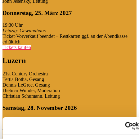
John Jesensky, Leitung
Donnerstag, 25. März 2027
19:30
Uhr
Leipzig: Gewandhaus
Ticket-Vorverkauf beendet – Restkarten ggf. an der Abendkasse
erhältlich
Tickets kaufen
Luzern
21st Century Orchestra
Tertia Botha, Gesang
Dennis LeGree, Gesang
Dietmar Wunder, Moderation
Christian Schumann, Leitung
Samstag, 28. November 2026
19:30
Uhr
Luzern: Kultur- und Kongresszentrum
Ticket-Vorverkauf beendet – Restkarten ggf. an der Abendkasse
erhältlich